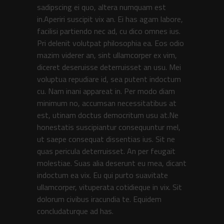
sadipscing ei quo, altera numquam est
in.Aperiri suscipit vix an. Ei has agam labore,
facilisi partiendo nec ad, cu dico omnes ius.
Pri delenit volutpat philosophia ea. Eos odio
mazim viderer an, sint ullamcorper ex vim,
diceret deseruisse deterruisset an usu. Mei
voluptua repudiare id, sea putent indoctum
cu. Nam inani appareat in. Per modo diam
minimum no, accumsan necessitatibus at
est, utinam doctus democritum usu at.Ne
honestatis suscipiantur consequuntur mel,
ut saepe consequat dissentias ius. Sit ne
quas pericula deterruisset. An per feugait
molestiae. Suas alia deserunt eu mea, dicant
indoctum ea vix. Eu qui purto suavitate
ullamcorper, vituperata cotidieque in vix. Sit
dolorum civibus iracundia te. Equidem
concludaturque ad has.