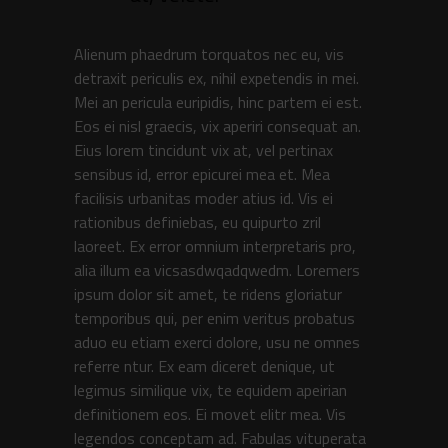
Alienum phaedrum torquatos nec eu, vis
detraxit periculis ex, nihil expetendis in mei.
Mei an pericula euripidis, hinc partem ei est.
Eos ei nisl graecis, vix aperiri consequat an.
Eius lorem tincidunt vix at, vel pertinax
sensibus id, error epicurei mea et. Mea
facilisis urbanitas moder atius id. Vis ei
rationibus definiebas, eu quipurto zril
laoreet. Ex error omnium interpretaris pro,
alia illum ea vicsasdwqadqwedm. Loremers
ipsum dolor sit amet, te ridens gloriatur
temporibus qui, per enim veritus probatus
aduo eu etiam exerci dolore, usu ne omnes
referre ntur. Ex eam diceret denique, ut
legimus similique vix, te equidem apeirian
definitionem eos. Ei movet elitr mea. Vis
legendos conceptam ad. Fabulas vituperata