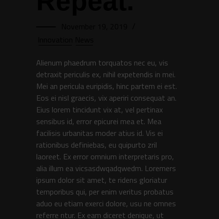
Repeat.
November 19, 2019
Innovation
News
Alienum phaedrum torquatos nec eu, vis
detraxit periculis ex, nihil expetendis in mei.
Mei an pericula euripidis, hinc partem ei est.
Eos ei nisl graecis, vix aperiri consequat an.
Eius lorem tincidunt vix at, vel pertinax
sensibus id, error epicurei mea et. Mea
facilisis urbanitas moder atius id. Vis ei
rationibus definiebas, eu quipurto zril
laoreet. Ex error omnium interpretaris pro,
alia illum ea vicsasdwqadqwedm. Loremers
ipsum dolor sit amet, te ridens gloriatur
temporibus qui, per enim veritus probatus
aduo eu etiam exerci dolore, usu ne omnes
referre ntur. Ex eam diceret denique, ut