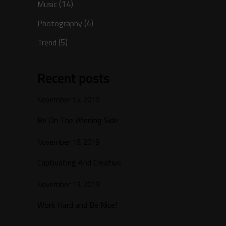
(14)
Music
(4)
Photography
(5)
Trend
Recent posts
November 15, 2019
Be On The Winning Side
November 16, 2019
Captivating And Creative
November 19, 2019
Work Hard and Be Nice!