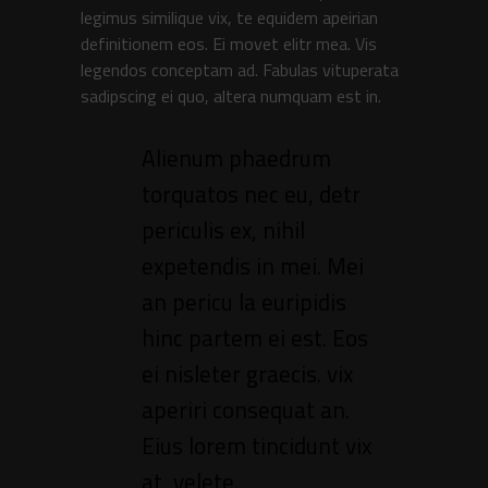
legimus similique vix, te equidem apeirian
definitionem eos. Ei movet elitr mea. Vis
legendos conceptam ad. Fabulas vituperata
sadipscing ei quo, altera numquam est in.
Alienum phaedrum
torquatos nec eu, detr
periculis ex, nihil
expetendis in mei. Mei
an pericu la euripidis
hinc partem ei est. Eos
ei nisleter graecis. vix
aperiri consequat an.
Eius lorem tincidunt vix
at, velete.