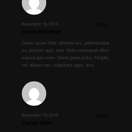
Reply
November 19, 2019
Doris Mitchell
Donec quam felis, ultricies nec, pellentesque
eu, pretium quis, sem. Nulla consequat eliter
massa quis enim. Donec pede justo, fringilla
vel, aliquet nec, vulputate eget, arcu.
Reply
November 19, 2019
Aaron Kim