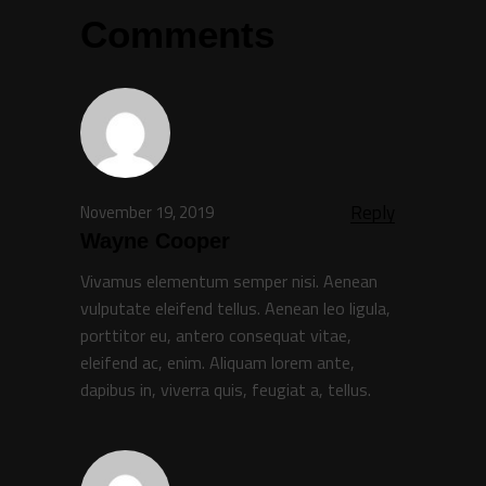
Comments
Reply
November 19, 2019
Wayne Cooper
Vivamus elementum semper nisi. Aenean
vulputate eleifend tellus. Aenean leo ligula,
porttitor eu, antero consequat vitae,
eleifend ac, enim. Aliquam lorem ante,
dapibus in, viverra quis, feugiat a, tellus.